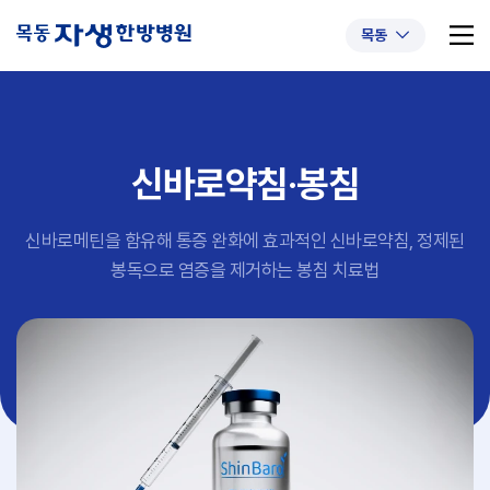
목동
신바로약침·봉침
추천 검색어
#초음파약침
#척추압박골절
신바로메틴을 함유해 통증 완화에 효과적인 신바로약침,
정제된
#교통사고후유증
#허리디스크
#목디스크
봉독으로 염증을 제거하는 봉침 치료법
#추나요법