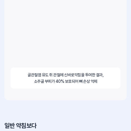
골관절염 유도 쥐 관절에 신바로약침을 투여한 결과,
소주골 부피가 40% 보호되어 뼈 손상 억제
일반 약침보다