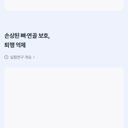
손상된 뼈∙연골 보호,
퇴행 억제
실험연구 개요