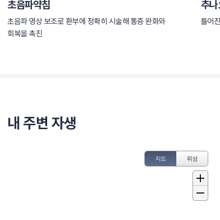
초음파약침
추나
초음파 영상 보조로 환부에 정확히 시술해 통증 완화와
틀어진
회복을 촉진
내 주변 자생
지도
위성