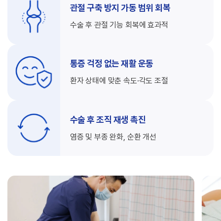
관절 구축 방지
가동 범위 회복
수술 후 관절 기능
회복에 효과적
통증 걱정 없는
재활 운동
환자 상태에 맞춘
속도·각도 조절
수술 후 조직
재생 촉진
염증 및 부종 완화,
순환 개선