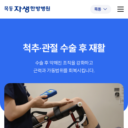
목동
척추·관절
수술 후 재활
추천 검색어
#초음파약침
#척추압박골절
수술 후 약해진 조직을 강화하고
#교통사고후유증
#허리디스크
#목디스크
근력과 가동범위를 회복시킵니다.
#추나요법