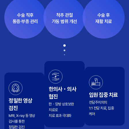
수술 직후
척추 관절
수술 후
통증·부종 관리
가동 범위 개선
재활 치료
한의사・의사
입원 집중 치료
협진
정밀한 영상
전담주치의의
한・양방 상호보완
검진
1:1 전담 치료, 집중
치료로
케어
MRI, X-ray 등 영상
치료 효과 극대화
검사를 통한
정밀한 검진