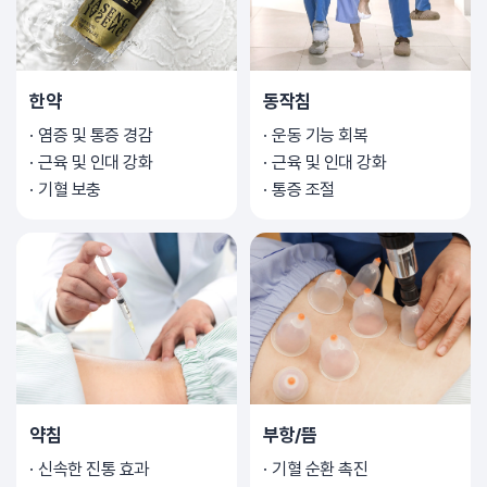
한약
동작침
염증 및 통증 경감
운동 기능 회복
근육 및 인대 강화
근육 및 인대 강화
기혈 보충
통증 조절
약침
부항/뜸
신속한 진통 효과
기혈 순환 촉진