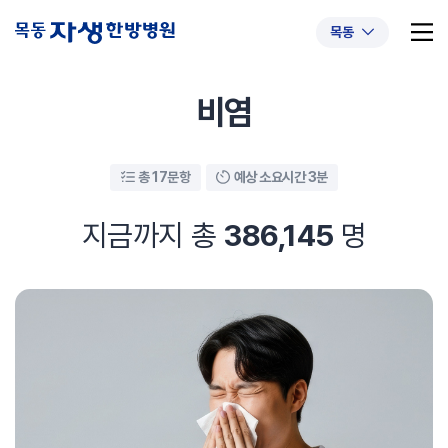
목동
비염
총 17문항
예상 소요시간 3분
추천 검색어
#초음파약침
#척추압박골절
#교통사고후유증
#허리디스크
#목디스크
지금까지 총
386,145
명
#추나요법