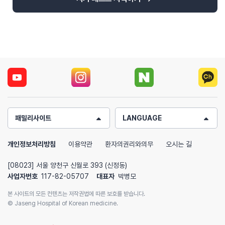
패밀리사이트
LANGUAGE
개인정보처리방침
이용약관
환자의권리와의무
오시는 길
[08023] 서울 양천구 신월로 393 (신정동)
사업자번호
117-82-05707
대표자
박병모
본 사이트의 모든 컨텐츠는 저작권법에 따른 보호를 받습니다.
© Jaseng Hospital of Korean medicine.