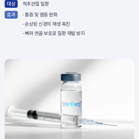
대상
척추관절 질환
효과
통증 및 염증 완화
손상된 신경의 재생 촉진
뼈와 연골 보호로 질환 재발 방지