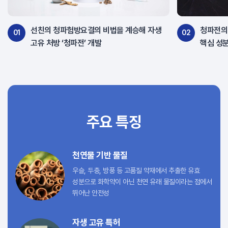
선친의 청파험방요결의 비법을 계승해 자생
청파전의
01
02
고유 처방 ‘청파전’ 개발
핵심 성분
주요 특징
천연물 기반 물질
우슬, 두충, 방풍 등 고품질 약재에서 추출한 유효
성분으로 화학약이 아닌 천연 유래 물질이라는 점에서
뛰어난 안전성
자생 고유 특허