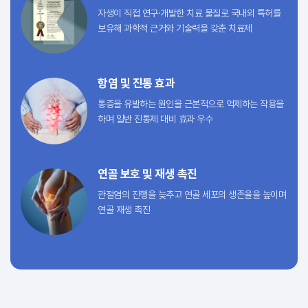
자생이 직접 연구·개발한 치료 물질로
국내외 특허를
보유해 과학적 근거와
기술력을 갖춘 치료제
항염 및 진통 효과
통증을 유발하는 원인을 근본적으로
억제하는 작용을
하며
일반 진통제 대비 효과 우수
연골 보호 및 재생 촉진
관절염의 진행을 늦추고 연골 세포의
생존율을 높이며
연골 재생 촉진