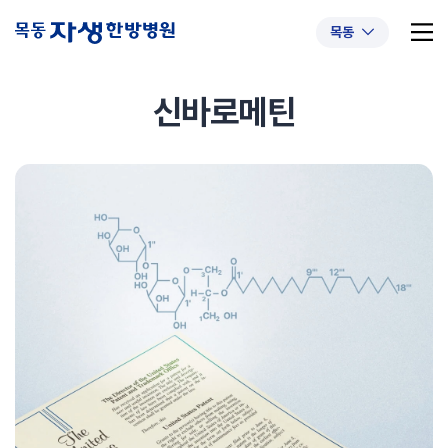
목동
신바로메틴
추천 검색어
#초음파약침
#척추압박골절
#교통사고후유증
#허리디스크
#목디스크
#추나요법