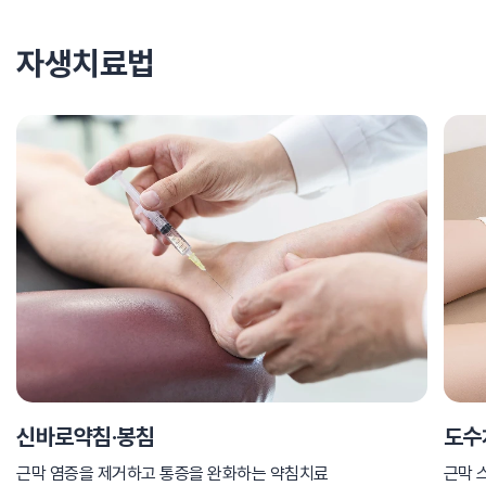
자생치료법
신바로약침·봉침
도수
근막 염증을 제거하고 통증을 완화하는 약침치료
근막 