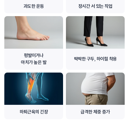
과도한 운동
장시간 서 있는 직업
평발이거나
딱딱한 구두, 하이힐 착용
아치가 높은 발
하퇴근육의 긴장
급격한 체중 증가