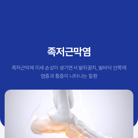
추천 검색어
#초음파약침
#척추압박골절
#교통사고후유증
#허리디스크
#목디스크
족저근막염
#추나요법
족저근막에 미세 손상이 생기면서 발뒤꿈치, 발바닥 안쪽에
염증과 통증이 나타나는 질환