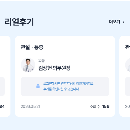
리얼후기
더보기
관절ㆍ통증
관
목동
김상헌 의무원장
로그인하시면 연****님의 리얼 자생치료
후기를 확인하실 수 있습니다!
584
2026.05.21
조회수
156
20