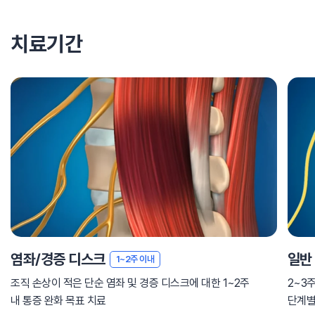
치료기간
염좌/경증 디스크
일반
1~2주 이내
조직 손상이 적은 단순 염좌 및 경증 디스크에 대한 1~2주
2~3
내 통증 완화 목표 치료
단계별