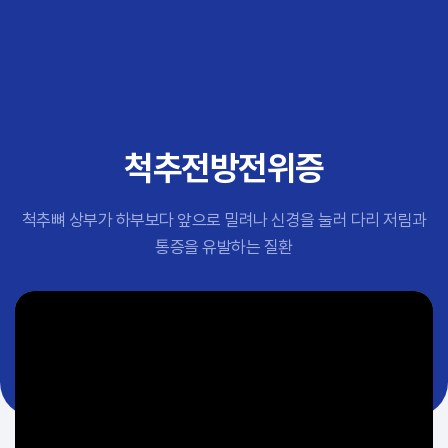
추천 검색어
#초음파약침
#척추압박골절
#교통사고후유증
#허리디스크
#목디스크
척추전방전위증
#추나요법
척추뼈 상부가 하부보다 앞으로 밀려나 신경을 눌러 다리 저림과
통증을 유발하는 질환