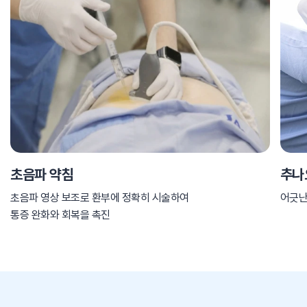
초음파 약침
추나
초음파 영상 보조로 환부에 정확히 시술하여
어긋난
통증 완화와 회복을 촉진