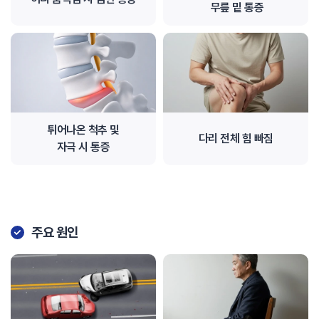
무릎 밑 통증
튀어나온 척추 및
다리 전체 힘 빠짐
자극 시 통증
주요 원인