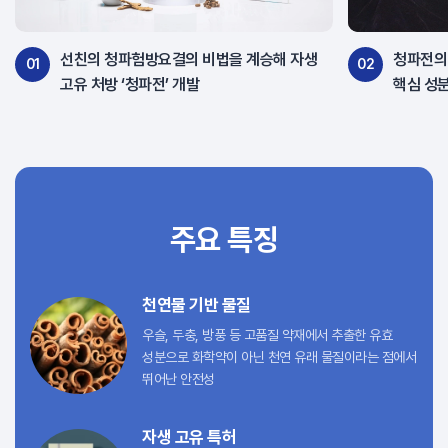
선친의 청파험방요결의 비법을 계승해 자생
청파전의
01
02
고유 처방 ‘청파전’ 개발
핵심 성분
주요 특징
천연물 기반 물질
우슬, 두충, 방풍 등 고품질 약재에서 추출한 유효
성분으로 화학약이 아닌 천연 유래 물질이라는 점에서
뛰어난 안전성
자생 고유 특허