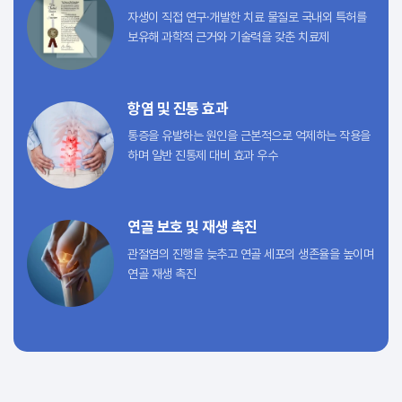
자생이 직접 연구·개발한 치료 물질로
국내외 특허를
보유해 과학적 근거와
기술력을 갖춘 치료제
항염 및 진통 효과
통증을 유발하는 원인을 근본적으로
억제하는 작용을
하며
일반 진통제 대비 효과 우수
연골 보호 및 재생 촉진
관절염의 진행을 늦추고 연골 세포의
생존율을 높이며
연골 재생 촉진