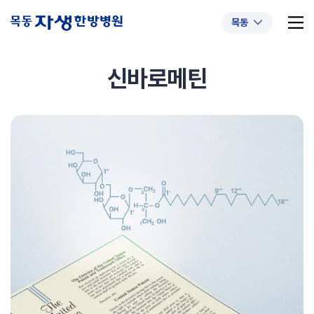
목동
신바로메틴
추천 검색어
#초음파약침
#척추압박골절
#교통사고후유증
#허리디스크
#목디스크
#추나요법