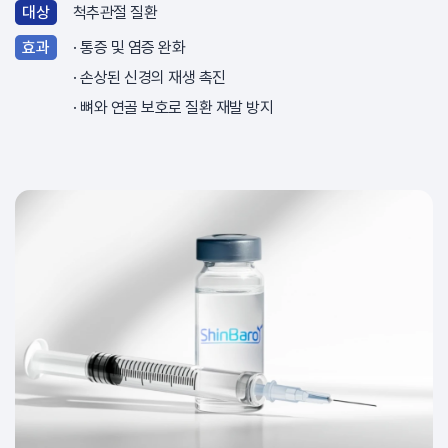
대상
척추관절 질환
효과
통증 및 염증 완화
손상된 신경의 재생 촉진
뼈와 연골 보호로 질환 재발 방지