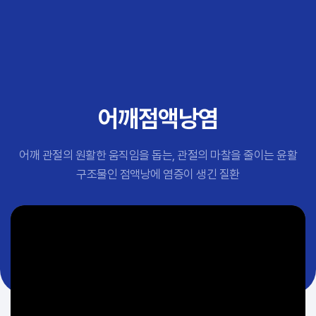
추천 검색어
#초음파약침
#척추압박골절
#교통사고후유증
#허리디스크
#목디스크
어깨점액낭염
#추나요법
어깨 관절의 원활한 움직임을 돕는, 관절의 마찰을 줄이는 윤활
구조물인 점액낭에 염증이 생긴 질환