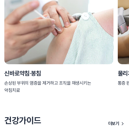
신바로약침·봉침
물리
손상된 부위의 염증을 제거하고 조직을 재생시키는
통증 
약침치료
건강가이드
더보기