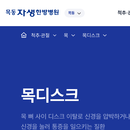
척추·
목동
대표
강남
광주
노원
대
척추·관절
목
목디스크
보라매
부산
부천
분당
수
척추·관절
예약·문의
자생한약
커뮤니티
병원소개
클리닉
치료법
허리
척추·관절
자생비수술치료
한약
치료사례
바로 예약
인사말
보약
자생소개
목
첩약건
전화 
증상
리얼
초음
인천
일산
잠실
창원
천
허리디스크
교통사고후유증
MRI 치료사례
목디스크
안면신
후기메
신경근회복술
자주묻는질문
한약배
도수
척추관협착증
척추압박골절
안면마비 치료사례
거북목증
기능성
후기인
퇴행성디스크
수술후재활
알레르
추천 검색어
#초음파
척추전방전위증
수술후통증증후군
뇌혈관
목디스크
허리염좌
성장·자세교정
비만 
테니스
자생인 칭찬
건의
목 뼈 사이 디스크 이탈로 신경을 압박하거나
신경을 눌러 통증을 일으키는 질환