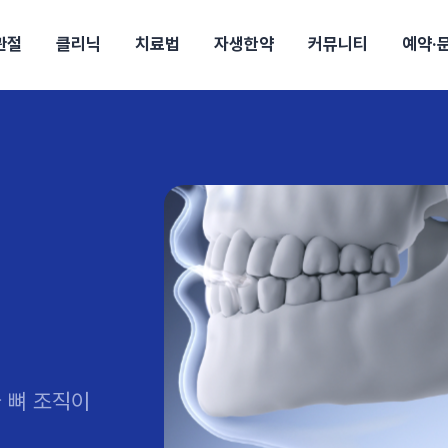
관절
클리닉
치료법
자생한약
커뮤니티
예약·
구
대전
목동
원
안산
울산
강보험
상담 예약
별
후기
파 약침
의료진 소개
턱
공지사항
신바로메틴
입원 상담
여성질환
진료시간/오시는길
추나요법
무릎
자생소식
진료비 안내
산재지정병원
신바로약침·봉침
어깨
건강정보
비급여진료비
고관절
자가테스트
신바로한약
제증
손·
안
청주
해운대
경마비
시지
턱관절장애
월경통
퇴행성관절염
오십견
고관절질환
허리 디스크
손목
송조회
치료·물리치료
MRI·X-ray
후군
 소화불량
터뷰
산전산후
석회화건염
목 디스크
족저
기 비염
갱년기증후군
무릎 질환
손목
약침
#척추압박골절
#교통사고후유증
#허리디스크
#목디스크
질환 후유증
비염
클리닉
허약증세
엘보·골프엘보
하기
자생TV보니
이벤트
 뼈 조직이