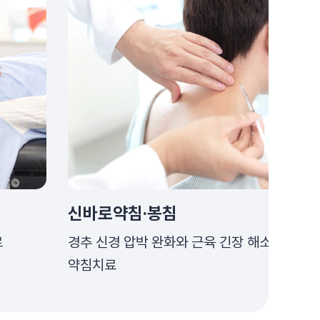
신바로약침·봉침
료
경추 신경 압박 완화와 근육 긴장 해소를 위한
약침치료