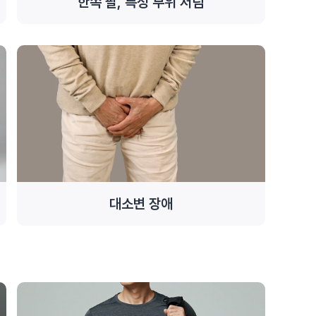
한쪽 팔, 특정 부위 저림
대소변 장애