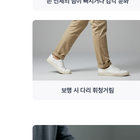
손 전체의 힘이 빠지거나 감각 둔화
보행 시 다리 휘청거림