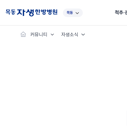
척추·
목동
대표
강남
광주
노원
대
커뮤니티
자생소식
보라매
부산
부천
분당
수
척추·관절
예약·문의
자생한약
커뮤니티
병원소개
클리닉
치료법
허리
척추·관절
자생비수술치료
한약
치료사례
바로 예약
인사말
보약
자생소개
목
첩약건
전화 
증상
리얼
초음
인천
일산
잠실
창원
천
허리디스크
교통사고후유증
MRI 치료사례
목디스크
안면신
후기메
신경근회복술
자주묻는질문
한약배
도수
척추관협착증
척추압박골절
안면마비 치료사례
거북목증
기능성
후기인
퇴행성디스크
수술후재활
알레르
추천 검색어
#초음파
척추전방전위증
수술후통증증후군
뇌혈관
허리염좌
성장·자세교정
비만 
테니스
자생인 칭찬
건의