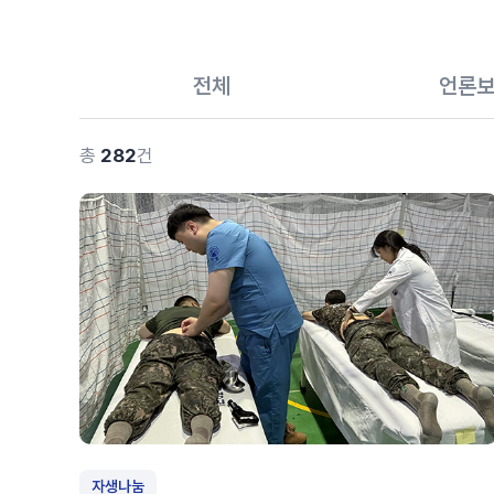
전체
언론
총
282
건
자생나눔