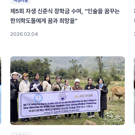
자생나눔
제5회 자생 신준식 장학금 수여, “인술을 꿈꾸는
한의학도들에게 꿈과 희망을”
2026.02.04