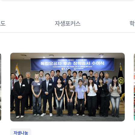
보도
자생포커스
학
자생나눔