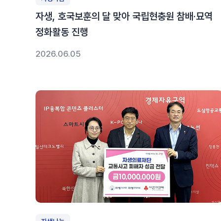
자생, 호국보훈의 달 맞아 국립현충원 참배·묘역
정화활동 진행
2026.06.05