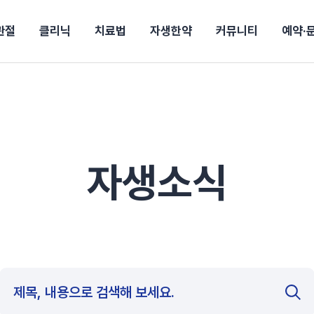
관절
클리닉
치료법
자생한약
커뮤니티
예약·
구
대전
목동
원
안산
울산
강보험
상담 예약
별
후기
파 약침
의료진 소개
턱
공지사항
신바로메틴
입원 상담
여성질환
진료시간/오시는길
추나요법
무릎
자생소식
진료비 안내
산재지정병원
신바로약침·봉침
어깨
건강정보
비급여진료비
고관절
자가테스트
신바로한약
제증
손·
안
청주
해운대
경마비
시지
턱관절장애
월경통
퇴행성관절염
오십견
고관절질환
허리 디스크
손목
송조회
치료·물리치료
MRI·X-ray
자생소식
후군
 소화불량
터뷰
산전산후
석회화건염
목 디스크
족저
기 비염
갱년기증후군
무릎 질환
손목
약침
#척추압박골절
#교통사고후유증
#허리디스크
#목디스크
질환 후유증
비염
클리닉
허약증세
엘보·골프엘보
하기
자생TV보니
이벤트