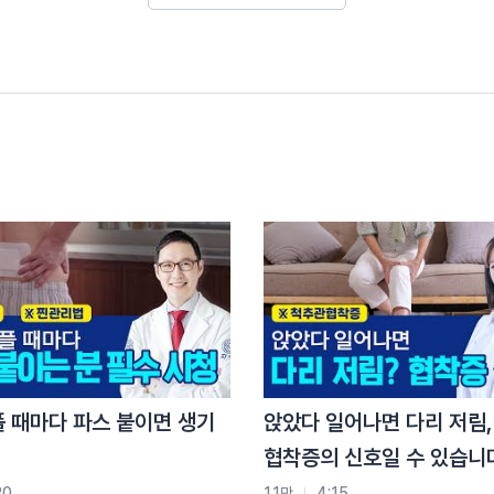
스럽기도 하고 어떻게 치료를 받아야 할지 궁금해하는
로 마비가 생기는 병입니다. 한의학에서는 구안와사 혹은
따라 청각이 예민해 진다거나 눈이 감기지 않는 증상이
거나 마비가 생기면 입이 비뚤어져서 휘파람을 불거나
 새거나 발음이 어눌해질 수 있습니다.
관질환에 의한 뇌졸증, 중풍, 뇌종양 등의 뇌의 이상으로
별이 중요합니다.
꼭 가셔서 정확한 검진을 받는 것이 우선되어야 합니다.
료, 안면의 근육을 재교육 시키는 추라 치료 등의 빠르
이는 치료를 하기도 하는데요,
플 때마다 파스 붙이면 생기
앉았다 일어나면 다리 저림,
T, 혈액검사 등을 통해 원인을 정확히 진단하고, 그에 맞는
협착증의 신호일 수 있습니
료를 적절히 병행하여 좋은 효과를 볼 수 있습니다.
20
1.1만
4:15