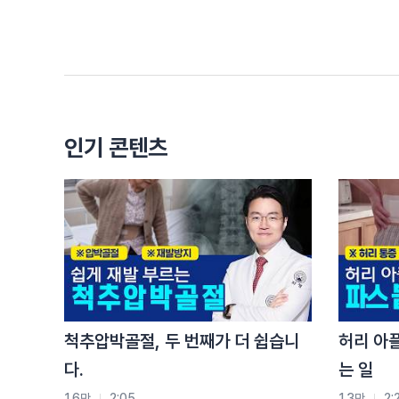
안면 마비 증상과 치료법에 대해 질문을 주셨네요.
보통 안면 마비는 갑작스럽게 찾아오기 때문에 당황
분들이 많습니다,.
먼저 안면 마비는 7번 뇌신경이 안면 신경의 이상으
와사풍이라고 이야기하고 있습니다.
안면 마비가 시작되면 안면신경이 지나가는 부위에 
인기 콘텐츠
나타날 수 있습니다. 또 얼굴 한쪽의 감각이 떨어지
음식을 씹을 때 어려움이 발생하고, 물을 마셔도 물이
안면 마비는 단순 말초성으로 발생할 수 있지만, 뇌혈
인한 중추성으로도 나타날 수 있기 때문에 정확한 감
그에 따라 치료 방법이나 예우가 달라지므로 병원에 
한의원이나 한방병원에 내원하시면 침 치료, 한약 치
효과를 기대할 수 있습니다.
양방에서는 발생 초기에 약물치료를 통해 염증을 줄
척추압박골절, 두 번째가 더 쉽습니
허리 아
저희 자생한방병원은 양한방 협진 병원으로 MRI, C
다.
는 일
한방 치료를 안면 마비를 치료합니다. 동시에 양방 치
1.6만
2:05
1.3만
2: