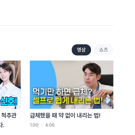
전략
9.4천
3:01
척추압박골절, 두 번째가 더
쉽습니다.
1.6만
2:05
허리 아플 때마다 파스
영상
쇼츠
붙이면 생기는 일
1.3만
2:20
허리 아픈데 버티세요? '이
증상'이면 바로 병원입니다
8.7천
2:34
걷기 운동 믿었는데…
 척추관
급체했을 때 약 없이 내리는 법!
디스크 옵니다!
다.
1.0만
4:06
4.6천
2:35