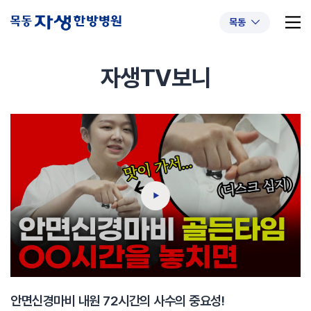
목동
자생TV보니
추천 검색어
#초음파약침
#척추압박골절
#교통사고후유증
#허리디스크
#목디스크
#추나요법
안면신경마비 내원 72시간의 사수의 중요성!