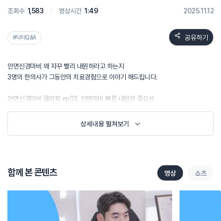
조회수
1,583
영상시간
1:49
2025.11.12
공유하기
#닥터Q&A
안면신경마비 왜 자꾸 빨리 내원하라고 하는지
3명의 한의사가 그동안의 치료경험으로 이야기 해드립니다.
안면신경마비 클리핑 ep03. 안면마비 빠른 내원의 중요성
상세내용 펼쳐보기
함께 본 콘텐츠
영상
쇼츠