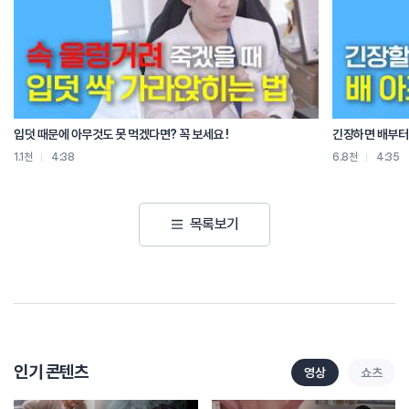
입덧 때문에 아무것도 못 먹겠다면? 꼭 보세요 !
긴장하면 배부터 
1.1천
4:38
6.8천
4:35
목록보기
인기 콘텐츠
영상
쇼츠