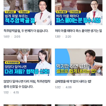
척추압박골절, 두 번째가 더 쉽습니다.
허리 아플 때마다 파스 붙이면 생기는 일
1.6만
2:05
1.3만
2:20
앉았다 일어나면 다리 저림, 척추관협착
급체했을 때 약 없이 내리는 법!
증의 신호일 수 있습니다.
1.0만
4:06
1.1만
4:15