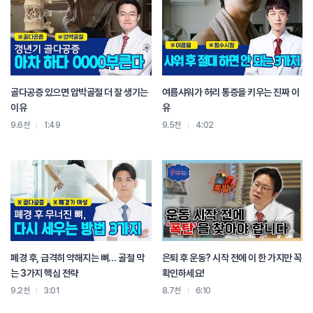
골다공증 있으면 압박골절 더 잘 생기는
여름샤워가 허리 통증을 키우는 진짜 이
이유
유
9.6천
1:49
9.5천
4:02
폐경 후, 급격히 약해지는 뼈… 골절 막
은퇴 후 운동? 시작 전에 이 한 가지만 꼭
는 3가지 핵심 전략
확인하세요!
9.2천
3:01
8.7천
6:10