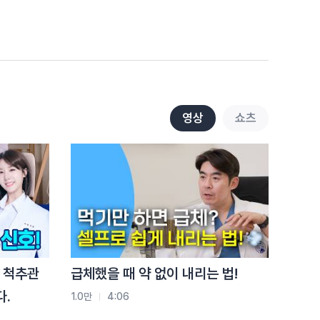
전략
9.5천
3:01
척추압박골절, 두 번째가 더
쉽습니다.
1.6만
2:05
허리 아플 때마다 파스
영상
쇼츠
붙이면 생기는 일
1.3만
2:20
허리 아픈데 버티세요? '이
증상'이면 바로 병원입니다
8.8천
2:34
걷기 운동 믿었는데…
 척추관
급체했을 때 약 없이 내리는 법!
디스크 옵니다!
다.
1.0만
4:06
4.7천
2:35