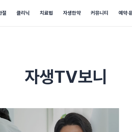
관절
클리닉
치료법
자생한약
커뮤니티
예약·
구
대전
목동
원
안산
울산
강보험
상담 예약
별
후기
파 약침
의료진 소개
턱
공지사항
신바로메틴
입원 상담
여성질환
진료시간/오시는길
추나요법
무릎
자생소식
진료비 안내
산재지정병원
신바로약침·봉침
어깨
건강정보
비급여진료비
고관절
자가테스트
신바로한약
제증
손·
안
청주
해운대
경마비
시지
턱관절장애
월경통
퇴행성관절염
오십견
고관절질환
허리 디스크
손목
송조회
치료·물리치료
MRI·X-ray
자생TV보니
후군
 소화불량
터뷰
산전산후
석회화건염
목 디스크
족저
기 비염
갱년기증후군
무릎 질환
손목
약침
#척추압박골절
#교통사고후유증
#허리디스크
#목디스크
질환 후유증
비염
클리닉
허약증세
엘보·골프엘보
하기
자생TV보니
이벤트