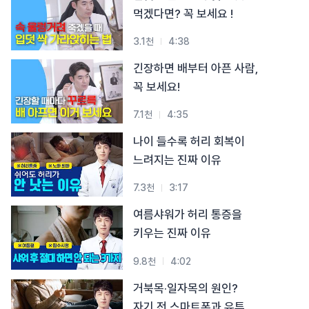
#목디스크
#목디스크
#목디스크
#목디스크
#목디스크
#목디스크
#목디스크
먹겠다면? 꼭 보세요 !
#추나요법
#추나요법
#추나요법
#추나요법
#추나요법
#추나요법
#추나요법
3.1천
4:38
긴장하면 배부터 아픈 사람,
꼭 보세요!
7.1천
4:35
나이 들수록 허리 회복이
느려지는 진짜 이유
7.3천
3:17
여름샤워가 허리 통증을
키우는 진짜 이유
9.8천
4:02
거북목·일자목의 원인?
자기 전 스마트폰과 유튜브