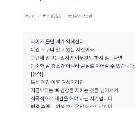
#질환
#닥터Q&A
#생활건강습관
나이가 들면 뼈가 약해진다
이건 누구나 알고 있는 사실이죠.
그런데 알고는 있지만 아무것도 하지 않는다면
단순한 골 감소가 아니라 골절로 이어질 수 있습니다
[음악]
특히 폐경 이후 여성이라면
지금부터는 뼈 건강을 지키는 것을 넘어서서
적극적으로 재건을 해야 하는 시기입니다.
폐경 후에는 여성 호르몬인 에스트로겐이
급격하게 줄어들면서 뼈가 무너지듯 빠르게 약해집니
매년 골밀도가 2~3%씩 감소하게 되고
이런 상태가 5~10년 동안 지속되면