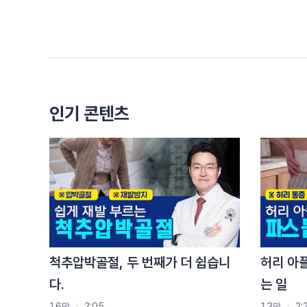
골다공증으로 직행하게 되죠.
이때부터는 정말 가볍게 넘어지기만 해도 골절.
심지어는 기침하다가도 척추뼈가 주저앉는
압박 골절이 생길 수 있습니다.
특히 고관절 골절은 무섭습니다.
수술 후 회복이 어렵고
인기 콘텐츠
1년 내 사망률이 20%에 달할 정도로 치명적이에요.
또 척추 압박 골절은 허리가 주저앉고 키가 줄면서
몸이 앞으로 구부정해지고 자세가 변하기 때문에
통증은 물론이고 일상 생활 자체가 어려워지는 경우
뼈 건강은 당연히 한 가지 방법만으로는 지킬 수가 
세 가지를 반드시 함께 해야 합니다.
첫번째는 영양 관리입니다.
칼슘은 뼈의 재료입니다.
척추압박골절, 두 번째가 더 쉽습니
허리 아
유제품, 뼈째 먹는 생선, 두부, 녹색 채소를 충분히 
다.
는 일
영양제로는 칼슘 1200mg, 비타민 D 800~1000I
햇볕만 쫴서는 부족합니다.
1.6만
2:05
1.3만
2: