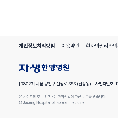
재생을 촉진합니다.
추나 요법은 틀어진 척추 정렬을 바로잡아 불필요한
2차적인 손상을 예방합니다.
이는 단순히 골밀도 수치를 높이는 것이 아니라
실제 증상을 완화시키고
낙상의 위험까지 줄이는 실질적인 치료입니다.
폐경기 이후 뼈는 점점 조용히 무너져 갑니다.
개인정보처리방침
이용약관
환자의권리와의
하지만 지금 관리만 잘해도
통증 없이 골절 없이 건강한 노년을 보낼 수 있습니다
[08023] 서울 양천구 신월로 393 (신정동)
사업자번호
1
본 사이트의 모든 컨텐츠는 저작권법에 따른 보호를 받습니다.
© Jaseng Hospital of Korean medicine.