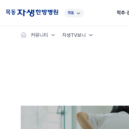
척추·
목동
대표
강남
광주
노원
대
커뮤니티
자생TV보니
보라매
부산
부천
분당
수
척추·관절
예약·문의
자생한약
커뮤니티
병원소개
클리닉
치료법
허리
척추·관절
자생비수술치료
한약
치료사례
바로 예약
인사말
보약
자생소개
목
첩약건
전화 
증상
리얼
초음
인천
일산
잠실
창원
천
허리디스크
교통사고후유증
MRI 치료사례
목디스크
안면신
후기메
신경근회복술
자주묻는질문
한약배
도수
척추관협착증
척추압박골절
안면마비 치료사례
거북목증
기능성
후기인
퇴행성디스크
수술후재활
알레르
추천 검색어
#초음파
척추전방전위증
수술후통증증후군
뇌혈관
허리염좌
성장·자세교정
비만 
테니스
자생인 칭찬
건의