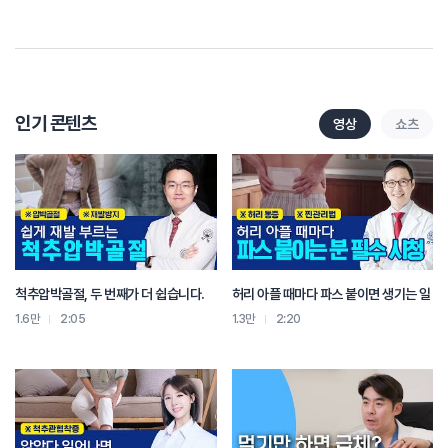
쪼그려 앉는 자세 피하기
체중이 증가할수록 무릎에 부담이 증가하므로
체중 관리도 필수입니다
무릎에서 소리가 난다고 무조건 걱정할 필요는 없지만
통증이나 붓기 같은 증상이 동반된다면 꼭 검사를 받아보세요
인기 콘텐츠
영상
쇼츠
척추압박골절, 두 번째가 더 쉽습니다.
허리 아플 때마다 파스 붙이면 생기는 일
1.6만
2:05
1.3만
2:20