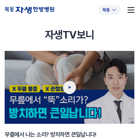
목동
자생TV보니
추천 검색어
#초음파약침
#척추압박골절
#교통사고후유증
#허리디스크
#목디스크
#추나요법
무릎에서 나는 소리? 방치하면 큰일납니다!