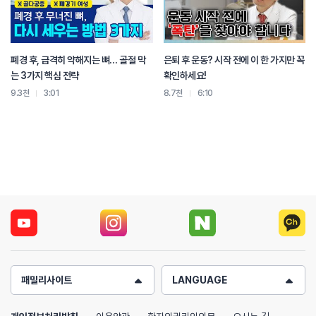
폐경 후, 급격히 약해지는 뼈… 골절 막
은퇴 후 운동? 시작 전에 이 한 가지만 꼭
는 3가지 핵심 전략
확인하세요!
9.3천
3:01
8.7천
6:10
패밀리사이트
LANGUAGE