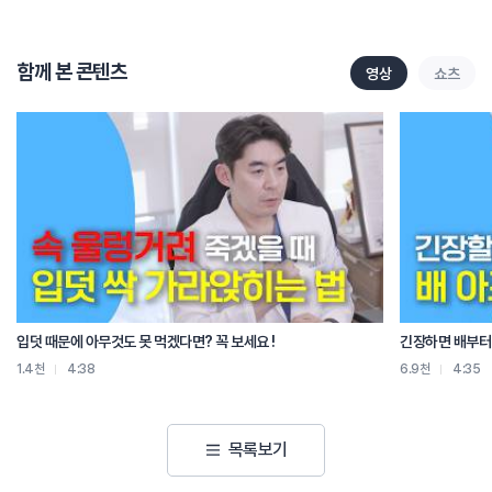
대부분 정상적인 관절 소리입니다
관절 안에 있는 기포가 터지면서 나는 소리일 가능성이 크고
무릎 주변 인대나 힘줄이 순간적으로 움직이면서 나는 소리일 수도 있습니다
함께 본 콘텐츠
영상
쇼츠
소리는 나지만 통증이 없다면
특별한 치료가 필요하지 않습니다
하지만 소리와 함께 이런 증상이 있다면
병원 진료가 필요합니다
우선 무릎 소리와 통증이 동반될 때는
연골 손상 또는 관절염 초기 가능성이 있습니다
둘째 붓기와 열감이 있다면 염증 반응을 의심해 볼 수 있습니다
마지막으로 걸을 때 무릎이 꺾이거나 힘이 빠진다면
반월판 연골의 손상을 의심해 볼 수 있습니다
따라서 위 증상이 함께 나타난다면
반드시 정밀 검사를 받아보시는게 좋습니다
입덧 때문에 아무것도 못 먹겠다면? 꼭 보세요 !
긴장하면 배부터 
그렇다면 무릎 건강을 지키는 생활 습관은 어떤것이 있을까요?
1.4천
4:38
6.9천
4:35
먼저 허벅지 근력 강화 운동이 필수입니다
무릎 부담을 줄이려면 대퇴사두근 허벅지 앞쪽 근육을 강화해야 하며
추천 운동은 벽에 기대서 스쿼트를 하는 것
목록보기
또는 레그 익스텐션과 같은 무릎을 펴는 운동이 좋습니다
마지막으로 일상생활에서 주의할 점은