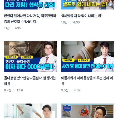
앉았다 일어나면 다리 저림, 척추관협착
급체했을 때 약 없이 내리는 법!
증의 신호일 수 있습니다.
1.0만
4:06
1.1만
4:15
골다공증 있으면 압박골절 더 잘 생기는
여름샤워가 허리 통증을 키우는 진짜 이
이유
유
9.7천
1:49
9.5천
4:02