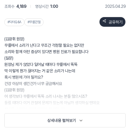
조회수
4,189
영상시간
1:00
2025.04.29
공유하기
#닥터Q&A
#무릎관절
(김광휘 원장)
무릎에서 소리가 난다고 무조건 걱정할 필요는 없지만
소리와 함께 이런 증상이 있다면 병원 진료가 필요합니다
(질문)
원장님 제가 앉았다 일어날 때마다 무릎에서 뚝뚝
막 이렇게 뭔가 끊어지는 거 같은 소리가 나는데
혹시 병원에 가야 될까요?
건강 이상이 생긴건가 너무 궁금해서요
(김광휘 원장)
어 생각보다 무릎에서 뚝뚝 소리 나시는 분들 많으시죠?
들릴 때마다 이거 관절에 문제가 있는게 아닐까 생각하실 텐데요
사실은 소리만 난다면 대부분 정상입니다
하지만 통증이 있다면 주의해야 합니다
상세내용 펼쳐보기
무릎 건강을 지키는 방법 지금부터 알려 드릴게요
우선 무릎에서 소리가 나는 이유는