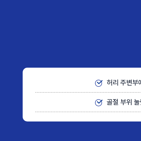
허리 주변부
골절 부위 눌