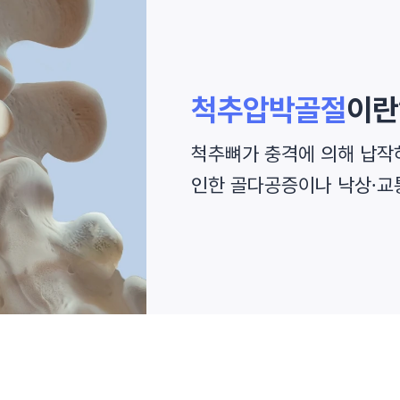
척추압박골절
이란
척추뼈가 충격에 의해 납작
인한 골다공증이나 낙상∙교