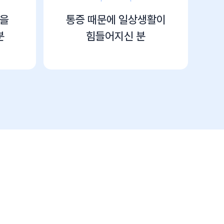
식을
통증 때문에
일상생활이
분
힘들어지신 분