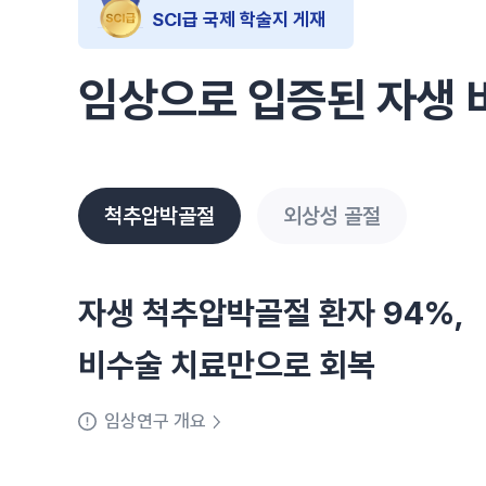
SCI급 국제 학술지 게재
임상으로 입증된 자생 
척추압박골절
외상성 골절
자생 척추압박골절 환자 94%,
비수술 치료만으로 회복
임상연구 개요