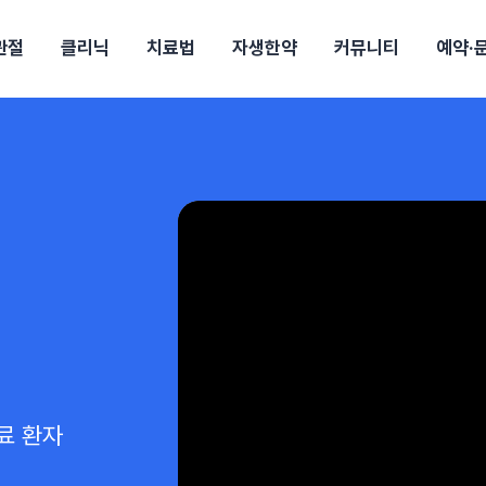
관절
클리닉
치료법
자생한약
커뮤니티
예약·
구
대전
목동
원
안산
울산
강보험
상담 예약
별
후기
파 약침
의료진 소개
턱
공지사항
신바로메틴
입원 상담
여성질환
진료시간/오시는길
추나요법
무릎
자생소식
진료비 안내
산재지정병원
신바로약침·봉침
어깨
건강정보
비급여진료비
고관절
자가테스트
신바로한약
제증
손·
안
청주
해운대
경마비
시지
턱관절장애
월경통
퇴행성관절염
오십견
고관절질환
허리 디스크
손목
송조회
치료·물리치료
MRI·X-ray
후군
 소화불량
터뷰
산전산후
석회화건염
목 디스크
족저
기 비염
갱년기증후군
무릎 질환
손목
약침
#척추압박골절
#교통사고후유증
#허리디스크
#목디스크
질환 후유증
비염
클리닉
허약증세
엘보·골프엘보
하기
자생TV보니
이벤트
료 환자