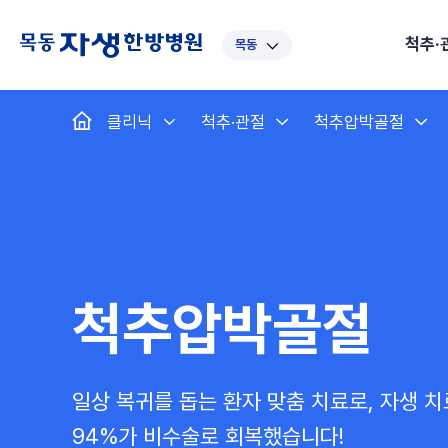
척추·
목동
대표
강남
광주
노원
대
클리닉
척추·관절
척추압박골절
보라매
부산
부천
분당
수
척추·관절
예약·문의
자생한약
커뮤니티
병원소개
클리닉
치료법
허리
척추·관절
자생비수술치료
한약
치료사례
바로 예약
인사말
보약
자생소개
목
첩약건
전화 
증상
리얼
초음
인천
일산
잠실
창원
천
허리디스크
교통사고후유증
MRI 치료사례
목디스크
안면신
후기메
신경근회복술
자주묻는질문
한약배
도수
척추관협착증
척추압박골절
안면마비 치료사례
거북목증
기능성
후기인
퇴행성디스크
수술후재활
알레르
추천 검색어
#초음파
척추전방전위증
수술후통증증후군
뇌혈관
척추압박골절
허리염좌
성장·자세교정
비만 
테니스
자생인 칭찬
건의
일상 복귀를 돕는 환자 맞춤 치료로,
자생 치
94%가 비수술로 회복했습니다!