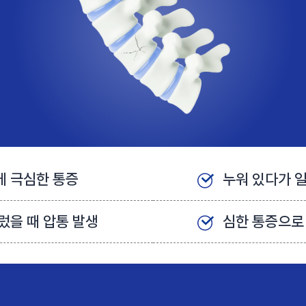
에 극심한 통증
누워 있다가 일
렀을 때 압통 발생
심한 통증으로