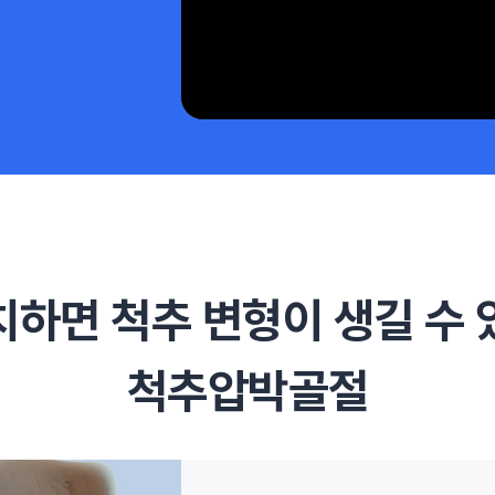
치하면 척추 변형이
생길 수 
척추압박골절