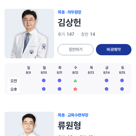
목동 · 의무원장
김상헌
147
14
후기
칭찬
칭찬하기
바로예약
일
월
화
수
목
금
토
8/9
8/10
8/11
8/12
8/13
8/14
8/15
오전
오후
목동 · 교육수련부장
류원형