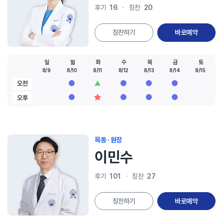
16
20
후기
칭찬
칭찬하기
바로예약
일
월
화
수
목
금
토
8/9
8/10
8/11
8/12
8/13
8/14
8/15
오전
오후
목동 · 원장
이민수
101
27
후기
칭찬
칭찬하기
바로예약