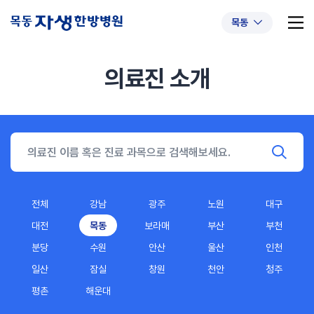
목동
의료진 소개
추천 검색어
#초음파약침
#척추압박골절
#교통사고후유증
#허리디스크
#목디스크
#추나요법
전체
강남
광주
노원
대구
대전
목동
보라매
부산
부천
분당
수원
안산
울산
인천
일산
잠실
창원
천안
청주
평촌
해운대