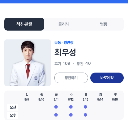
척추·관절
클리닉
병동
목동 · 병원장
최우성
109
40
후기
칭찬
칭찬하기
바로예약
일
월
화
수
목
금
토
8/9
8/10
8/11
8/12
8/13
8/14
8/15
오전
오후