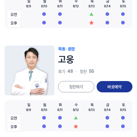
일
월
화
수
목
금
토
8/9
8/10
8/11
8/12
8/13
8/14
8/15
오전
오후
목동 · 원장
고웅
48
55
후기
칭찬
칭찬하기
바로예약
일
월
화
수
목
금
토
8/9
8/10
8/11
8/12
8/13
8/14
8/15
오전
오후