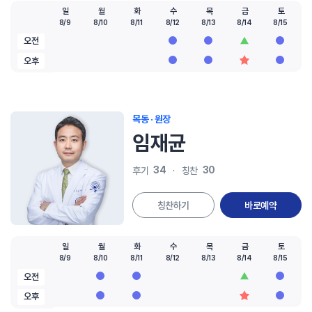
일
월
화
수
목
금
토
8/9
8/10
8/11
8/12
8/13
8/14
8/15
오전
오후
목동 · 원장
임재균
34
30
후기
칭찬
칭찬하기
바로예약
일
월
화
수
목
금
토
8/9
8/10
8/11
8/12
8/13
8/14
8/15
오전
오후