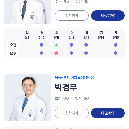
46
18
후기
칭찬
칭찬하기
바로예약
일
월
화
수
목
금
토
8/9
8/10
8/11
8/12
8/13
8/14
8/15
오전
오후
목동 · 미디어의료상담원장
박경무
36
20
후기
칭찬
칭찬하기
바로예약