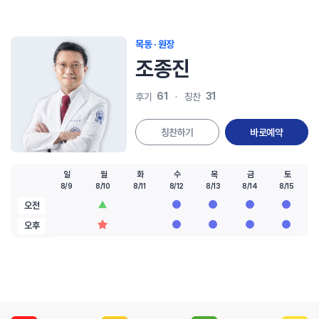
목동 · 원장
조종진
61
31
후기
칭찬
칭찬하기
바로예약
일
월
화
수
목
금
토
8/9
8/10
8/11
8/12
8/13
8/14
8/15
오전
오후