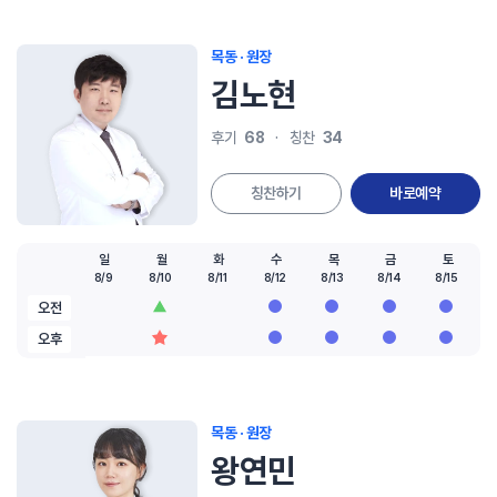
목동 · 원장
김노현
68
34
후기
칭찬
칭찬하기
바로예약
일
월
화
수
목
금
토
8/9
8/10
8/11
8/12
8/13
8/14
8/15
오전
오후
목동 · 원장
왕연민