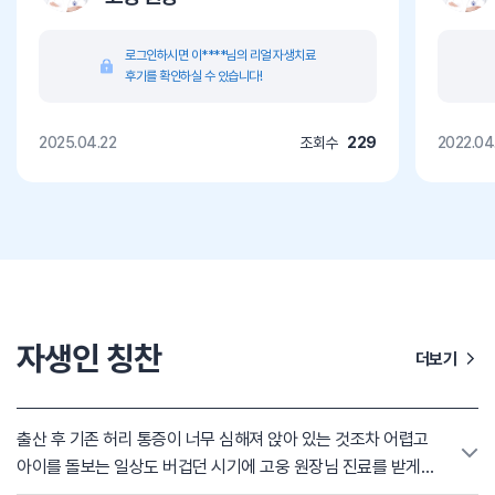
로그인하시면 이****님의 리얼 자생치료
후기를 확인하실 수 있습니다!
2025.04.22
조회수
229
2022.04
자생인 칭찬
더보기
출산 후 기존 허리 통증이 너무 심해져 앉아 있는 것조차 어렵고
아이를 돌보는 일상도 버겁던 시기에 고웅 원장님 진료를 받게
되었습니다. 육아로 인해 수술을 할 시간도 없어서 막막했는데,