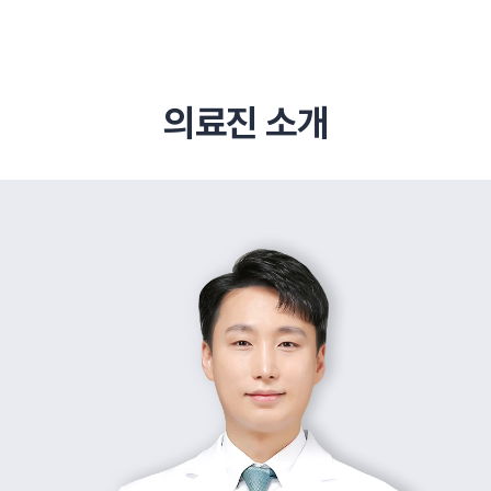
의료진 소개
추천 검색어
#초음파약침
#척추압박골절
#교통사고후유증
#허리디스크
#목디스크
#추나요법