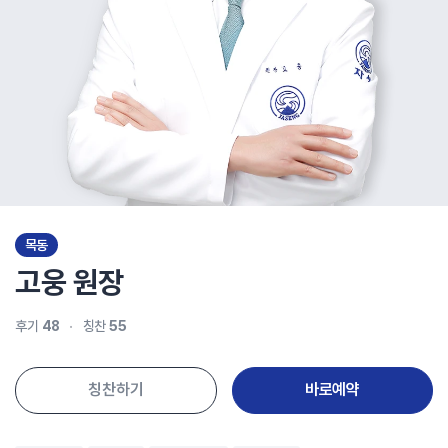
목동
고웅
원장
후기
48
칭찬
55
칭찬하기
바로예약