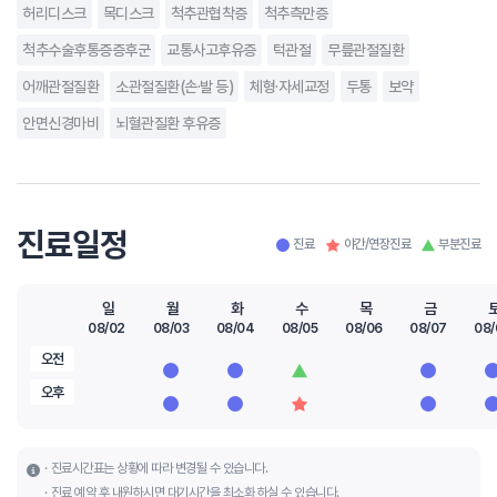
허리디스크
목디스크
척추관협착증
척추측만증
척추수술후통증증후군
교통사고후유증
턱관절
무릎관절질환
어깨관절질환
소관절질환(손·발 등)
체형·자세교정
두통
보약
안면신경마비
뇌혈관질환 후유증
진료일정
진료
야간/연장진료
부분진료
일
월
화
수
목
금
08/02
08/03
08/04
08/05
08/06
08/07
08/
오전
오후
진료시간표는 상황에 따라 변경될 수 있습니다.
진료 예약 후 내원하시면 대기시간을 최소화 하실 수 있습니다.