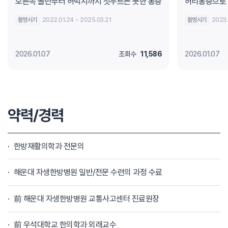
오른쪽 골반부터 허벅지까지 짓누르는 듯한 통증
허리통증으로 
촬영시기
2022.01.24 ~ 2025.03.21
촬영시기
2023.
2026.01.07
조회수
11,586
2026.01.07
약력/경력
한방재활의학과 전문의
해운대 자생한방병원 일반/전문 수련의 과정 수료
前 해운대 자생한방병원 교통사고센터 진료원장
前 우석대학교 한의학과 외래교수