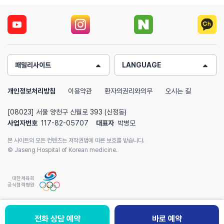
패밀리사이트
LANGUAGE
개인정보처리방침
이용약관
환자의권리와의무
오시는 길
[08023] 서울 양천구 신월로 393 (신정동)
사업자번호
117-82-05707
대표자
박병모
본 사이트의 모든 컨텐츠는 저작권법에 따른 보호를 받습니다.
© Jaseng Hospital of Korean medicine.
대한체육회
공식협력병원
전화 상담 예약
칭찬하기
바로 예약
바로 예약