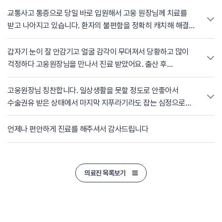
호전될 수 있다는 희망을 주시고 현재 상태에 맞는 치료 방향을
교통사고 통증으로 당일 바로 입원해서 고웅 원장님께 치료를
명확하게 잡아주셔서 큰 힘이 되었습니다. 무엇보다 치료 과정
받고 나아지고 있습니다. 환자의 불편함을 정확히 캐치해 해결해
내내 상황을 이해하며 지지해 주셔서 심리적으로도 많은 위로를
주시는 손길에 매번 감사드립니다. 원장님의 진료 덕분에 점점
받았습니다. 덕분에 통증이 많이 좋아져 다시 일상생활과 육아를
나아집니다. 빠른 피드백과 처리 감사합니다.
갑자기 눈이 잘 안감기고 얼굴 감각이 무뎌져서 당황하고 많이
훨씬 편하게 할 수 있게 되었습니다. 진심으로 감사드립니다.
걱정하다 고웅원장님을 만나서 진료 받았어요. 출산 후
스트레스와 면역력 저하가 원인 으로 오는 안면마비라고
설명해주시고 치료 과정을 안심할 수있게 설명 해 주셨습니다.
고웅원장님 칭찬합니다. 일상생활을 못할 정도로 안좋아서
아직 나이가 젊은데 얼굴이 돌아가서 원래대로 안 돌아오면
수술권유 받은 상태에서 마지막 지푸라기라도 잡는 심정으로
어쩌나 많이 불안했는데 원장님 가이드 따라서 치료 지속하면서
가게 되었는데. 기적처럼 수술없이 통증이 좋아졌습니다. 원장님
많이 부드러워지고 이제는 회복이 되었습니다. 꼼꼼히 신경
처음 설명 해주신대로 치료받으니 빨리 좋아져서 덕분에 일도 할
언제나 편안하게 진료를 해주셔서 감사드립니다
써주시고 과정을 정확히 알려주셔서 안심할 수 있었어요.
수 있는 상태가 되었네요. 필요한 것만 정확히 집어서 치료
진심으로 감사 드립니다.
해주신다는 믿음이 갔습니다. 감사드립니다.
의료진 목록보기