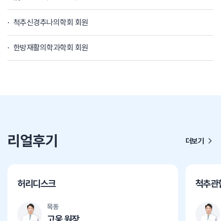
척추신경추나의학회 회원
한방재활의학과학회 회원
리얼후기
더보기
허리디스크
척추관
목동
고웅 원장