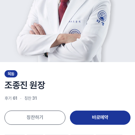
목동
조종진
원장
후기
61
칭찬
31
칭찬하기
바로예약