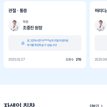
관절ㆍ통증
허리디
목동
조종진 원장
로그인하시면 이****님의 리얼 자생치료
후기를 확인하실 수 있습니다!
2025.02.27
조회수
215
2025.06
자생인 칭찬
더보기