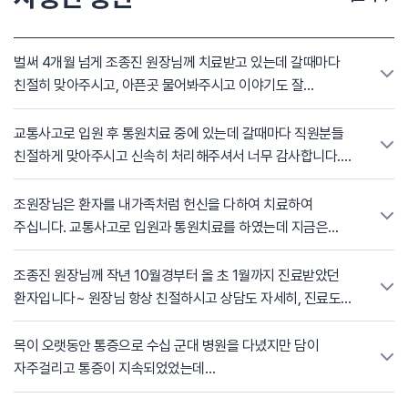
벌써 4개월 넘게 조종진 원장님께 치료받고 있는데 갈때마다
친절히 맞아주시고, 아픈곳 물어봐주시고 이야기도 잘
들어주십니다. 직원분들도 매번 신속하고 깔끔하게
일처리해주시고 친절하셔서 매번 감사해하고 있습니다^^/ 너무
교통사고로 입원 후 통원치료 중에 있는데 갈때마다 직원분들
감사합니다~
친절하게 맞아주시고 신속히 처리해주셔서 너무 감사합니다.
그리고 조종진 원장님 이야기도 잘 들어주시고 치료 잘 해주셔서
항상 감사합니다~~~
조원장님은 환자를 내가족처럼 헌신을 다하여 치료하여
주십니다. 교통사고로 입원과 통원치료를 하였는데 지금은
사고전보다 허리가 더. 건강해 졌습니다. 교통사고후 치료
병ㅈ원은 자생한방병원이 최고 입니다. 적극 추천합니다.
조종진 원장님께 작년 10월경부터 올 초 1월까지 진료받았던
환자입니다~ 원장님 항상 친절하시고 상담도 자세히, 진료도
상세히 봐주시고 , 통증이 나아졌는지 어떤지 자세히 진료
봐주셔서 너무 너무 감사했어요^-^ 다음에 올 때도 또 원장님께
목이 오랫동안 통증으로 수십 군대 병원을 다녔지만 담이
진료 받으려고요!
자주걸리고 통증이 지속되었었는데
조종진 원장님의 주사치료 침치료 후 통증이 사라지고