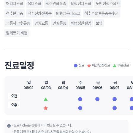
허리디스크
목디스크
척추관협착증
퇴행성디스크
노인성척추질환
척추분리증
척추전방전위증
퇴행성목디스크
척추수술후통증증후군
교통사고후유증
만성요통
만성통증
퇴행성관절염
보약
알레르기 비염
진료일정
진료
야간/연장진료
부분진료
일
월
화
수
목
금
08/02
08/03
08/04
08/05
08/06
08/07
08/
오전
오후
진료시간표는 상황에 따라 변경될 수 있습니다.
진료 예약 후 내원하시면 대기시간을 최소화 하실 수 있습니다.