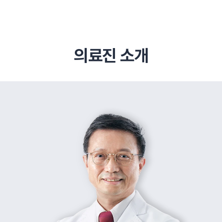
의료진 소개
추천 검색어
#초음파약침
#척추압박골절
#교통사고후유증
#허리디스크
#목디스크
#추나요법