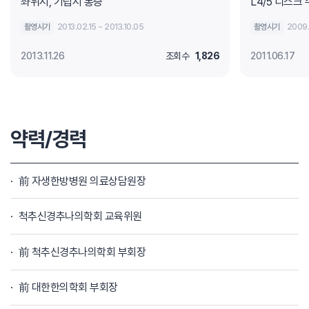
좌위시, 기립시 통증
L4/5 디스크
촬영시기
2013.02.15 ~ 2013.10.05
촬영시기
2009.
2013.11.26
조회수
1,826
2011.06.17
약력/경력
前 자생한방병원 의료상담원장
척추신경추나의학회 교육위원
前 척추신경추나의학회 부회장
前 대한한의학회 부회장