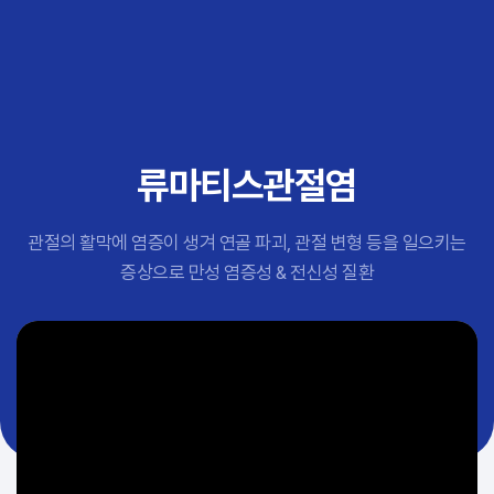
추천 검색어
#초음파약침
#척추압박골절
#교통사고후유증
#허리디스크
#목디스크
류마티스관절염
#추나요법
관절의 활막에 염증이 생겨 연골 파괴, 관절 변형 등을 일으키는
증상으로 만성 염증성 & 전신성 질환