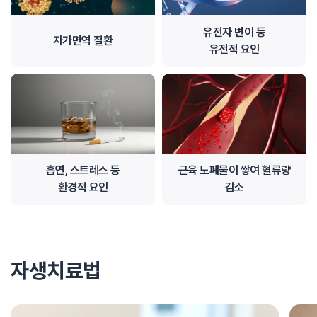
유전자 변이 등
자가면역 질환
유전적 요인
흡연, 스트레스 등
근육 노폐물이 쌓여 혈류량
환경적 요인
감소
자생치료법