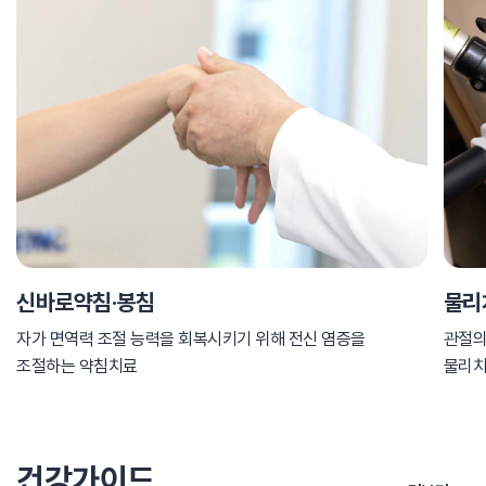
신바로약침·봉침
물리
자가 면역력 조절 능력을 회복시키기 위해 전신 염증을
관절의
조절하는 약침치료
물리
건강가이드